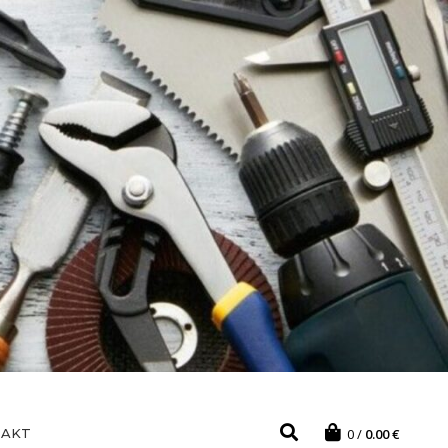
TAKT
0
0.00
€