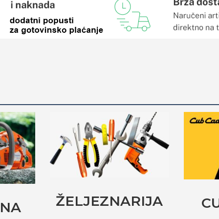
ŽELJEZNARIJA
C
RNA