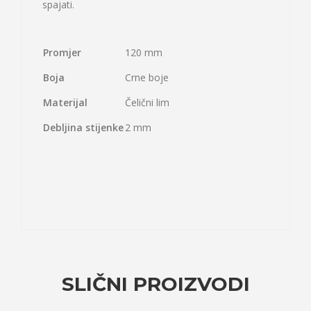
spajati.
Promjer
120 mm
Boja
Crne boje
Materijal
Čelični lim
Debljina stijenke
2 mm
SLIČNI PROIZVODI