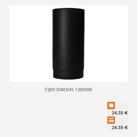
CIJEV DIM.EHS 120X500
26.35
€
26.35
€