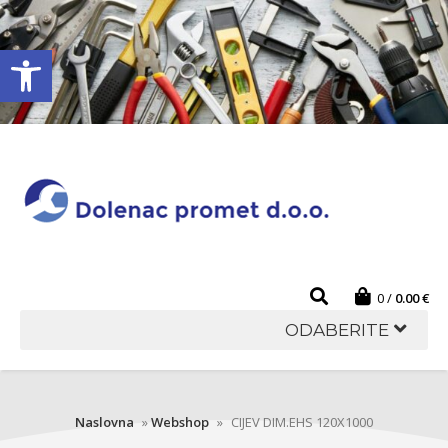
Open toolbar
0
0.00
€
ODABERITE
Naslovna
»
Webshop
»
CIJEV DIM.EHS 120X1000