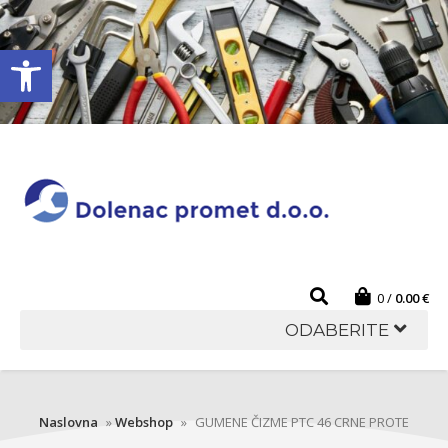
Open toolbar
0
0.00
€
ODABERITE
Naslovna
»
Webshop
»
GUMENE ČIZME PTC 46 CRNE PROTE