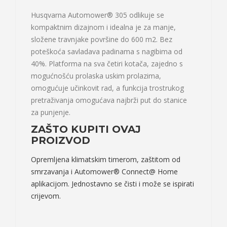
Husqvarna Automower® 305 odlikuje se
kompaktnim dizajnom i idealna je za manje,
složene travnjake površine do 600 m2. Bez
poteškoća savladava padinama s nagibima od
40%. Platforma na sva četiri kotača, zajedno s
mogućnošću prolaska uskim prolazima,
omogućuje učinkovit rad, a funkcija trostrukog
pretraživanja omogućava najbrži put do stanice
za punjenje.
ZAŠTO KUPITI OVAJ
PROIZVOD
Opremljena klimatskim timerom, zaštitom od
smrzavanja i Automower® Connect@ Home
aplikacijom. Jednostavno se čisti i može se ispirati
crijevom.