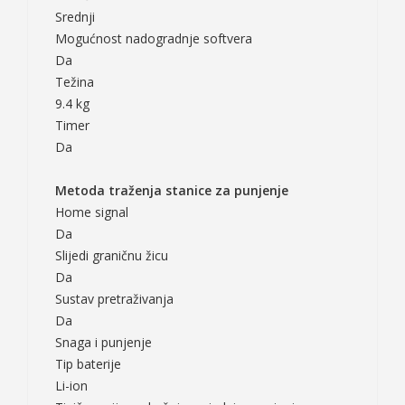
Srednji
Mogućnost nadogradnje softvera
Da
Težina
9.4 kg
Timer
Da
Metoda traženja stanice za punjenje
Home signal
Da
Slijedi graničnu žicu
Da
Sustav pretraživanja
Da
Snaga i punjenje
Tip baterije
Li-ion