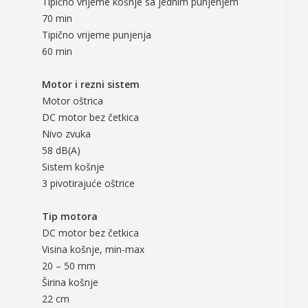
Tipično vrijeme košnje sa jednim punjenjem
70 min
Tipično vrijeme punjenja
60 min
Motor i rezni sistem
Motor oštrica
DC motor bez četkica
Nivo zvuka
58 dB(A)
Sistem košnje
3 pivotirajuće oštrice
Tip motora
DC motor bez četkica
Visina košnje, min-max
20 – 50 mm
Širina košnje
22 cm