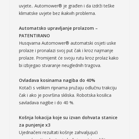
uvjete.. Automower® je građen i da izdrži teške
klimatske uvjete bez ikakvih problema.
Automatsko upravljanje prolazom –
PATENTIRANO
Husqvarna Automower® automatski osjeti uske
prolaze i pronalazi svoj put čak i kroz najmanje
prolaze. Promijenit će svoju rutu kroz prolaz kako
bi izbjegao stvaranje neuglednih tragova.
Ovladava kosinama nagiba do 40%
Kotači s velikim ripnama pružaju odlučnu trakciju
čak i ako je površina skliska. Robotska kosilica
savladava nagibe i do 40 %.
Košnja lokacija koje su izvan dohvata stanice
za punjenje x3
Ujednačeni rezultati košnje zahvaljujući