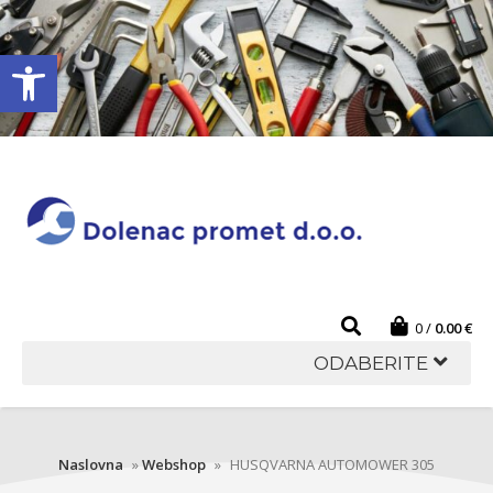
Open toolbar
0
0.00
€
ODABERITE
Naslovna
»
Webshop
»
HUSQVARNA AUTOMOWER 305