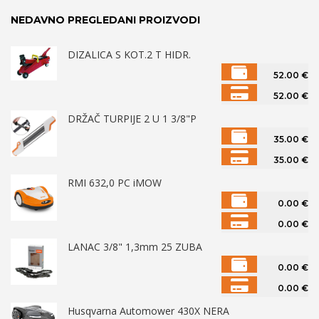
NEDAVNO PREGLEDANI PROIZVODI
DIZALICA S KOT.2 T HIDR.
52.00
€
52.00
€
DRŽAČ TURPIJE 2 U 1 3/8"P
35.00
€
35.00
€
RMI 632,0 PC iMOW
0.00
€
0.00
€
LANAC 3/8" 1,3mm 25 ZUBA
0.00
€
0.00
€
Husqvarna Automower 430X NERA