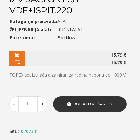
VDE+ISPIT.220
Kategorije proizvoda
ALATI
ŽELJEZNARIJA alati
RUČNI ALAT
Paketomat
BoxNow
15.79
€
15.79
€
TOPEX set izvijača dizajniran za rad na naponu do 1000 V.
DODAJ U KOŠARICU
SKU:
0207341