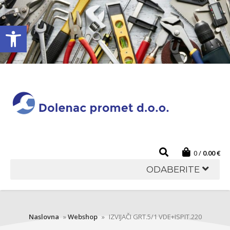
Open toolbar
0
0.00
€
ODABERITE
Naslovna
»
Webshop
»
IZVIJAČI GRT.5/1 VDE+ISPIT.220