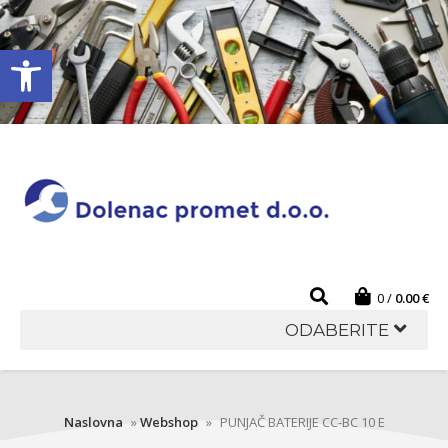
Open toolbar
0
0.00
€
ODABERITE
Naslovna
»
Webshop
»
PUNJAČ BATERIJE CC-BC 10 E