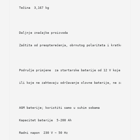
Težina  3,167 kg 
Daljnje značajke proizvoda  
Zaštita od preopterećenja, obrnutog polariteta i kratkog spoja  
Područje primjene  za startarske baterije od 12 V koje nisu potr
ili koje ne zahtevaju održavanje olovne baterije, ne za olovne g
AGM baterije; koristiti samo u suhim sobama  
Kapacitet baterije  5-200 Ah  
Radni napon  230 V ~ 50 Hz  