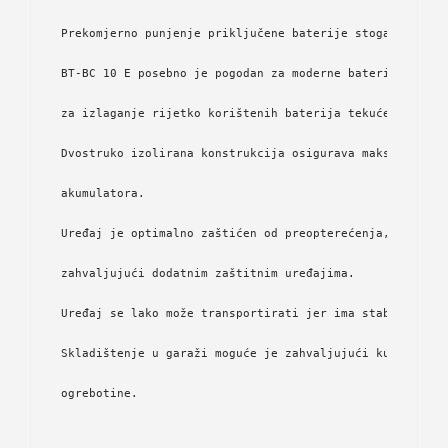
Prekomjerno punjenje priključene baterije stoga nije mo
BT-BC 10 E posebno je pogodan za moderne baterije koje 
za izlaganje rijetko korištenih baterija tekućem punjen
Dvostruko izolirana konstrukcija osigurava maksimalnu s
akumulatora.
Uređaj je optimalno zaštićen od preopterećenja, kratkog
zahvaljujući dodatnim zaštitnim uređajima. 
Uređaj se lako može transportirati jer ima stabilnu i p
Skladištenje u garaži moguće je zahvaljujući kućištu od
ogrebotine.