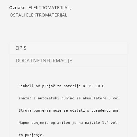
Oznake:
ELEKTROMATERIJAL
,
OSTALI ELEKTROMATERIJAL
OPIS
DODATNE INFORMACIJE
Einhell-ov punjač za baterije BT-BC 10 E 
snažan i automatski punjač za akumulatore u vozilu. 
Struja punjenja može se očitati s ugrađenog ampermetra.
Napon punjenja ograničen je na najviše 1,4 volta s viso
za punjenje. 