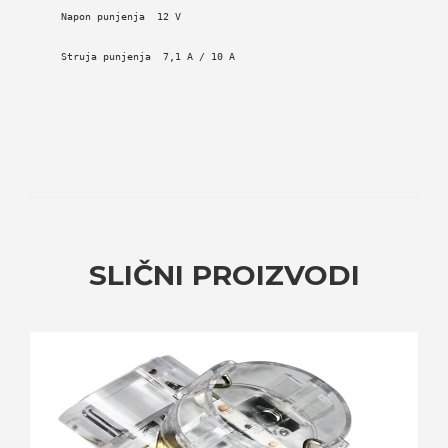
Napon punjenja  12 V  
Struja punjenja  7,1 A / 10 A
SLIČNI PROIZVODI