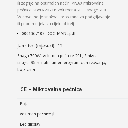
ili zagrije na optimalan način. VIVAX mikrovalna
pećnica MWO-2071B volumena 20 l i snage 700
W dovoljno je snažna i prostrana za podgrijavanje
ili pripremu jela za cijelu obitelj.
0001367108_DOC_MANL.pdf
Jamstvo (mjeseci)
12
Snaga 700W, volumen pećnice 20L, 5 nivoa
snage, 35-minutni timer ,program odmrzavanja,
boja crna
CE – Mikrovalna pećnica
Boja
Volumen pećnice [l]
Led display