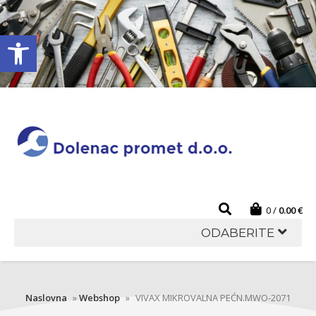
Open toolbar
0
0.00
€
ODABERITE
Naslovna
»
Webshop
»
VIVAX MIKROVALNA PEĆN.MWO-2071