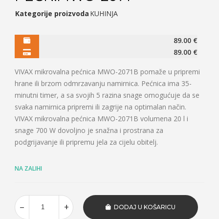
Kategorije proizvoda
KUHINJA
89.00
€
89.00
€
VIVAX mikrovalna pećnica MWO-2071B pomaže u pripremi
hrane ili brzom odmrzavanju namirnica. Pećnica ima 35-
minutni timer, a sa svojih 5 razina snage omogućuje da se
svaka namirnica pripremi ili zagrije na optimalan način.
VIVAX mikrovalna pećnica MWO-2071B volumena 20 l i
snage 700 W dovoljno je snažna i prostrana za
podgrijavanje ili pripremu jela za cijelu obitelj.
NA ZALIHI
DODAJ U KOŠARICU