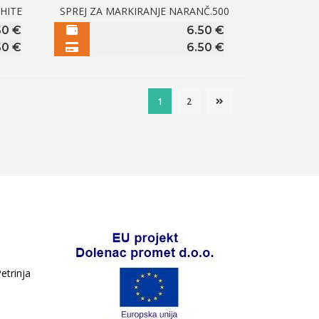
WHITE
SPREJ ZA MARKIRANJE NARANČ.500
50
€
6.50
€
50
€
6.50
€
1
2
etrinja