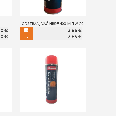
l
ODSTRANJIVAČ HRĐE 400 Ml TW-20
00
€
3.85
€
00
€
3.85
€