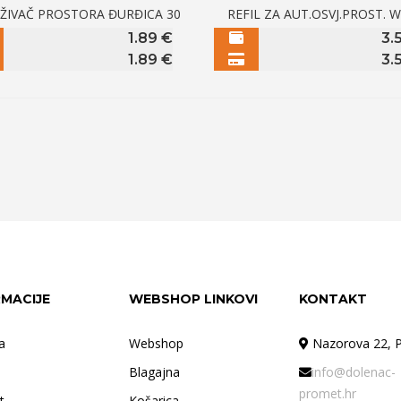
EŽIVAČ PROSTORA ĐURĐICA 30
REFIL ZA AUT.OSVJ.PROST. 
1.89
€
3.
1.89
€
3.
RMACIJE
WEBSHOP LINKOVI
KONTAKT
a
Webshop
Nazorova 22, P
Blagajna
info@dolenac-
promet.hr
t
Košarica