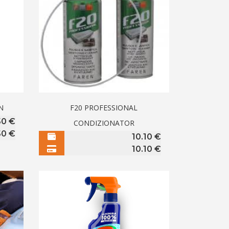
N
F20 PROFESSIONAL
50
€
CONDIZIONATOR
50
€
10.10
€
10.10
€