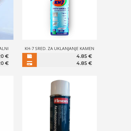
ALNI
KH-7 SRED. ZA UKLANJANJE KAMEN
20
€
4.85
€
20
€
4.85
€