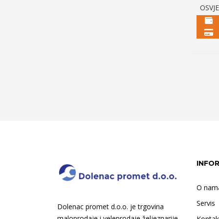
OSVJ
INFO
O nam
Servis
Dolenac promet d.o.o. je trgovina
maloprodaje i veleprodaje željeznarije,
Kontak