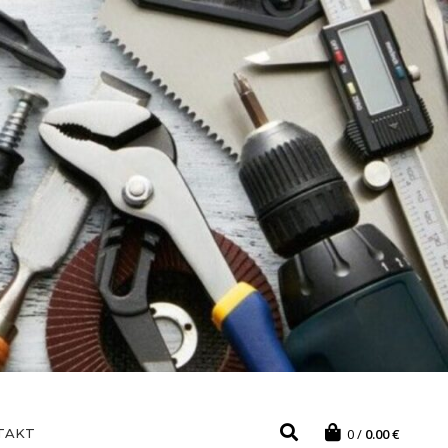
TAKT
0
0.00
€