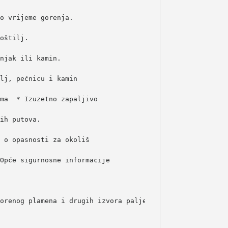
o vrijeme gorenja. 
oštilj. 
njak ili kamin.    
lj, pećnicu i kamin  
ma  
* Izuzetno zapaljivo  
ih putova. 
 o opasnosti za okoliš  
Opće sigurnosne informacije  
orenog plamena i drugih izvora paljenja.