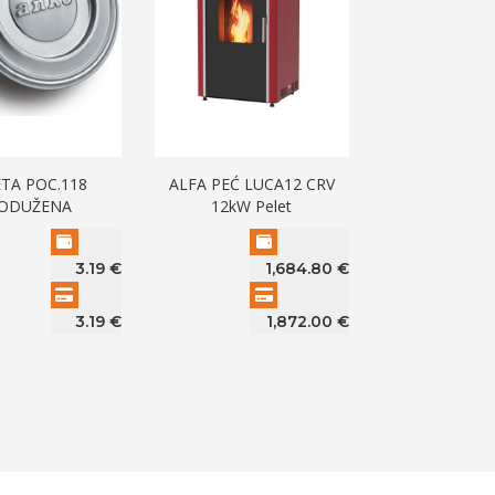
TA POC.118
ALFA PEĆ LUCA12 CRV
ODUŽENA
12kW Pelet
3.19
€
1,684.80
€
3.19
€
1,872.00
€