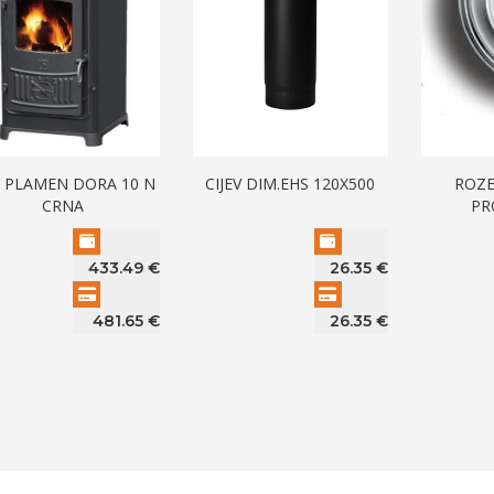
 PLAMEN DORA 10 N
CIJEV DIM.EHS 120X500
ROZE
CRNA
PR
433.49
€
26.35
€
481.65
€
26.35
€