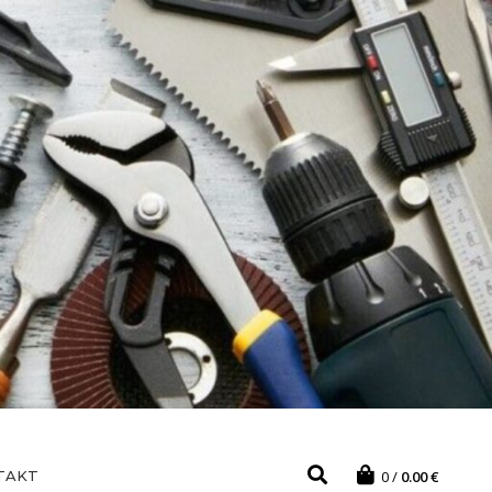
TAKT
0
0.00
€