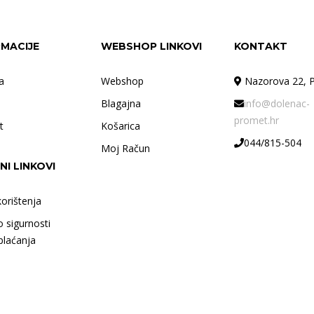
RMACIJE
WEBSHOP LINKOVI
KONTAKT
a
Webshop
Nazorova 22, P
Blagajna
info@dolenac-
promet.hr
t
Košarica
044/815-504
Moj Račun
NI LINKOVI
korištenja
o sigurnosti
plaćanja
©Dolenac Promet d.o.o.Theme 2020