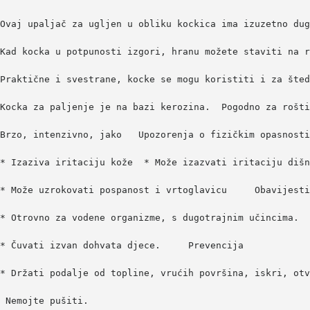
Ovaj upaljač za ugljen u obliku kockica ima izuzetno dug
Kad kocka u potpunosti izgori, hranu možete staviti na r
Praktične i svestrane, kocke se mogu koristiti i za šted
Kocka za paljenje je na bazi kerozina.  
Pogodno za rošti
Brzo, intenzivno, jako  
Upozorenja o fizičkim opasnosti
* Izaziva iritaciju kože  
* Može izazvati iritaciju dišn
* Može uzrokovati pospanost i vrtoglavicu   
 Obavijesti
* Otrovno za vodene organizme, s dugotrajnim učincima. 
* Čuvati izvan dohvata djece.    
Prevencija  
* Držati podalje od topline, vrućih površina, iskri, otv
Nemojte pušiti.  