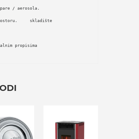
pare / aerosola.  
ostoru.    
skladište  
nalnim propisima
VODI