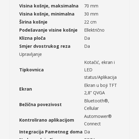
Visina košnje, maksimalna
70 mm
Visina košnje, minimalna
30 mm
Širina košnje
22 cm
Podešavanje visine košnje
Ellektrično
Klizna ploča
Da
Smjer dvostrukog reza
Da
Upravljanje
Kotačić, ekran i
Tipkovnica
LED
status/Aplikacija
Ekran u boji TFT
Ekran
2,8” QVGA
Bluetooth®,
Bežična povezivost
Cellular
Automower®
Kontrolirano aplikacijom
Connect
Integracija Pametnog doma
Da