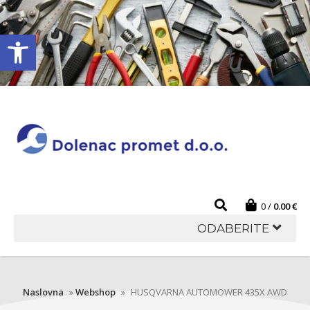
Open toolbar
0
0.00
€
ODABERITE
Naslovna
»
Webshop
»
HUSQVARNA AUTOMOWER 435X AWD