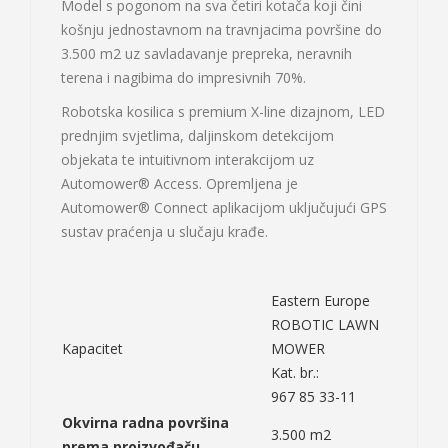
Model s pogonom na sva četiri kotača koji čini
košnju jednostavnom na travnjacima površine do
3.500 m2 uz savladavanje prepreka, neravnih
terena i nagibima do impresivnih 70%.
Robotska kosilica s premium X-line dizajnom, LED
prednjim svjetlima, daljinskom detekcijom
objekata te intuitivnom interakcijom uz
Automower® Access. Opremljena je
Automower® Connect aplikacijom uključujući GPS
sustav praćenja u slučaju krađe.
Eastern Europe
ROBOTIC LAWN
Kapacitet
MOWER
Kat. br.:
967 85 33-11
Okvirna radna površina
3.500 m2
prema proizvođaču