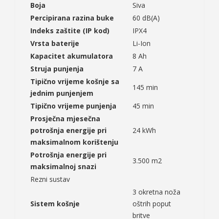
Boja
Siva
Percipirana razina buke
60 dB(A)
Indeks zaštite (IP kod)
IPX4
Vrsta baterije
Li-Ion
Kapacitet akumulatora
8 Ah
Struja punjenja
7 A
Tipično vrijeme košnje sa
145 min
jednim punjenjem
Tipično vrijeme punjenja
45 min
Prosječna mjesečna
potrošnja energije pri
24 kWh
maksimalnom korištenju
Potrošnja energije pri
3.500 m2
maksimalnoj snazi
Rezni sustav
3 okretna noža
Sistem košnje
oštrih poput
britve