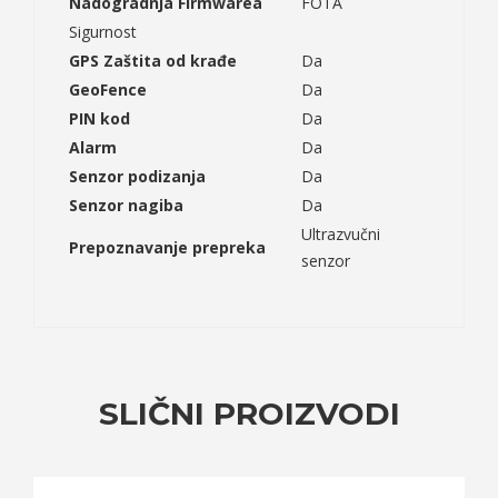
Nadogradnja Firmwarea
FOTA
Sigurnost
GPS Zaštita od krađe
Da
GeoFence
Da
PIN kod
Da
Alarm
Da
Senzor podizanja
Da
Senzor nagiba
Da
Ultrazvučni
Prepoznavanje prepreka
senzor
SLIČNI PROIZVODI